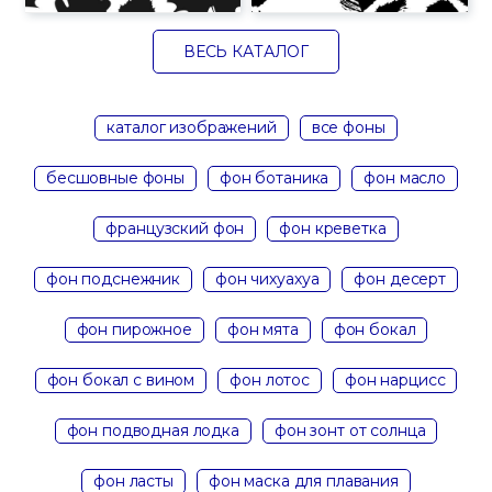
ВЕСЬ КАТАЛОГ
каталог изображений
все фоны
бесшовные фоны
фон ботаника
фон масло
французский фон
фон креветка
фон подснежник
фон чихуахуа
фон десерт
фон пирожное
фон мята
фон бокал
фон бокал с вином
фон лотос
фон нарцисс
фон подводная лодка
фон зонт от солнца
фон ласты
фон маска для плавания