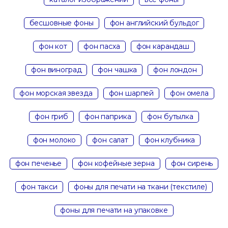
бесшовные фоны
фон английский бульдог
фон кот
фон пасха
фон карандаш
фон виноград
фон чашка
фон лондон
фон морская звезда
фон шарпей
фон омела
фон гриб
фон паприка
фон бутылка
фон молоко
фон салат
фон клубника
фон печенье
фон кофейные зерна
фон сирень
фон такси
фоны для печати на ткани (текстиле)
фоны для печати на упаковке