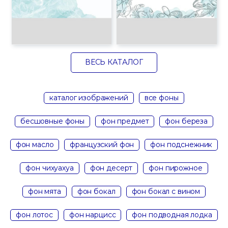
ВЕСЬ КАТАЛОГ
каталог изображений
все фоны
бесшовные фоны
фон предмет
фон береза
фон масло
французский фон
фон подснежник
фон чихуахуа
фон десерт
фон пирожное
фон мята
фон бокал
фон бокал с вином
фон лотос
фон нарцисс
фон подводная лодка