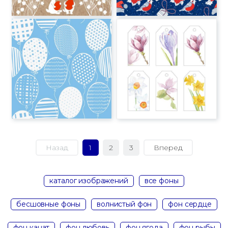
Назад
1
2
3
Вперед
каталог изображений
все фоны
бесшовные фоны
волнистый фон
фон сердце
фон канат
фон любовь
фон ягода
фон рыбы