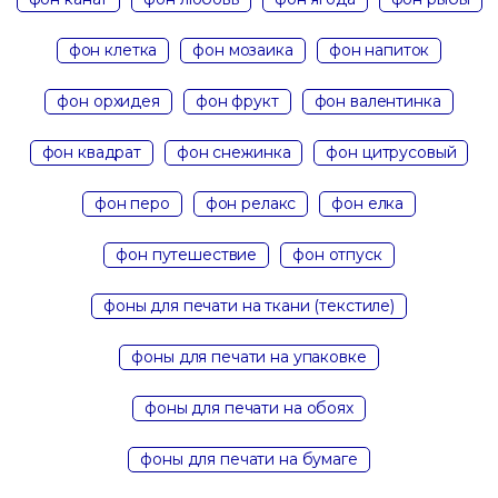
фон клетка
фон мозаика
фон напиток
фон орхидея
фон фрукт
фон валентинка
фон квадрат
фон снежинка
фон цитрусовый
фон перо
фон релакс
фон елка
фон путешествие
фон отпуск
фоны для печати на ткани (текстиле)
фоны для печати на упаковке
фоны для печати на обоях
фоны для печати на бумаге