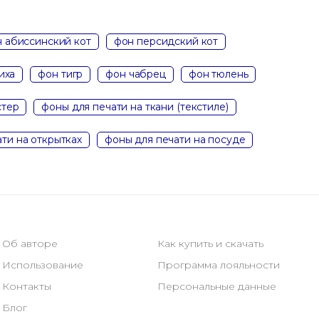
 абиссинский кот
фон персидский кот
иха
фон тигр
фон чабрец
фон тюлень
стер
фоны для печати на ткани (текстиле)
ти на открытках
фоны для печати на посуде
Об авторе
Как купить и скачать
Использование
Программа лояльности
Контакты
Персональные данные
Блог