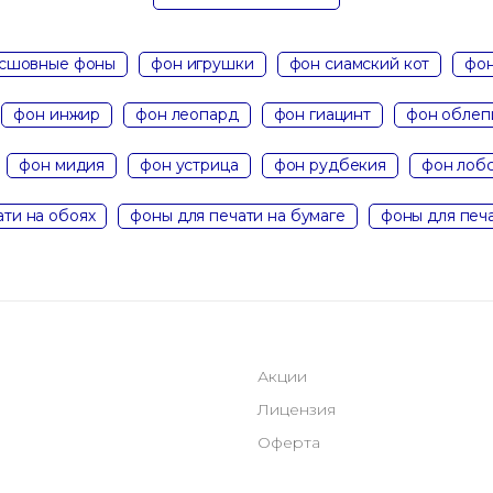
сшовные фоны
фон игрушки
фон сиамский кот
фон
фон инжир
фон леопард
фон гиацинт
фон облеп
фон мидия
фон устрица
фон рудбекия
фон лоб
ати на обоях
фоны для печати на бумаге
фоны для печа
Акции
Лицензия
Оферта