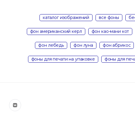
каталог изображений
все фоны
бе
фон американский керл
фон као-мани кот
фон лебедь
фон луна
фон абрикос
фоны для печати на упаковке
фоны для печ