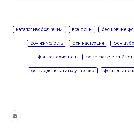
каталог изображений
все фоны
бесшовные фо
фон жимолость
фон настурция
фон дубо
фон кот ориентал
фон экзотический кот
фоны для печати на упаковке
фоны для печ