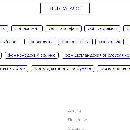
ВЕСЬ КАТАЛОГ
ны
фон жасмин
фон саксофон
фон кардамон
ф
вый лист
фон желудь
фон кисточка
фон лютик
фон канадский сфинкс
фон шотландская вислоухая к
ати на обоях
фоны для печати на бумаге
фоны для печа
Акции
Лицензия
Оферта