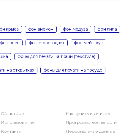
он крыса
фон анемон
фон медуза
фон липа
фон овес
фон страстоцвет
фон мейн-кун
ошка
фоны для печати на ткани (текстиле)
ти на открытках
фоны для печати на посуде
Об авторе
Как купить и скачать
Использование
Программа лояльности
Контакты
Персональные данные