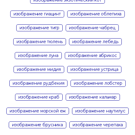
изображение гиацинт
изображение облепиха
изображение тигр
изображение чабрец
изображение тюлень
изображение лебедь
изображение луна
изображение абрикос
изображение мидия
изображение устрица
изображение рудбекия
изображение лобстер
изображение краб
изображение кальмар
изображение морской еж
изображение наутилус
изображение брусника
изображение черепаха