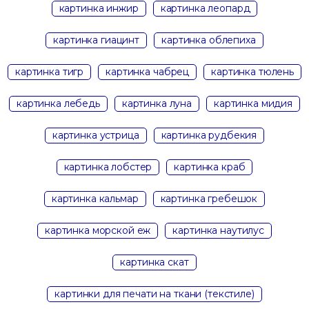
картинка инжир
картинка леопард
картинка гиацинт
картинка облепиха
картинка тигр
картинка чабрец
картинка тюлень
картинка лебедь
картинка луна
картинка мидия
картинка устрица
картинка рудбекия
картинка лобстер
картинка краб
картинка кальмар
картинка гребешок
картинка морской еж
картинка наутилус
картинка скат
картинки для печати на ткани (текстиле)