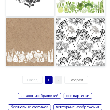
Назад
1
2
Вперед
каталог изображений
все картинки
бесшовные картинки
векторные изображения