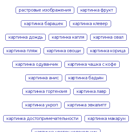
растровые изображения
картинка фрукт
картинка барашек
картинка клевер
картинка дождь
картинка капля
картинка овал
картинка пляж
картинка овощи
картинка корица
картинка одуванчик
картинка чашка с кофе
картинка анис
картинка бадьян
картинка гортензия
картинка лавр
картинка укроп
картинка эвкалипт
картинка достопримечательности
картинка макарун
картинка цветок колокольчик