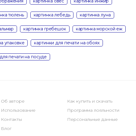
зображения
картинка овес
картинка инжир
нка тюлень
картинка лебедь
картинка луна
альмар
картинка гребешок
картинка морской еж
на упаковке
картинки для печати на обоях
для печати на посуде
Об авторе
Как купить и скачать
Использование
Программа лояльности
Контакты
Персональные данные
Блог