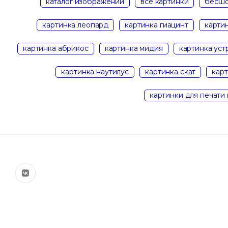
каталог изображений
все картинки
бесшо
картинка леопард
картинка гиацинт
карти
картинка абрикос
картинка мидия
картинка уст
картинка наутилус
картинка скат
карт
картинки для печати 