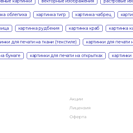
вные картинки
векторные изображения
растровые и
нка облепиха
картинка тигр
картинка чабрец
карти
рица
картинка рудбекия
картинка краб
картинка к
инки для печати на ткани (текстиле)
картинки для печати 
на бумаге
картинки для печати на открытках
картинки 
Акции
Лицензия
Оферта