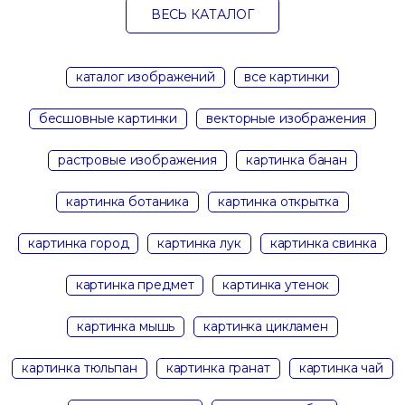
ВЕСЬ КАТАЛОГ
каталог изображений
все картинки
бесшовные картинки
векторные изображения
растровые изображения
картинка банан
картинка ботаника
картинка открытка
картинка город
картинка лук
картинка свинка
картинка предмет
картинка утенок
картинка мышь
картинка цикламен
картинка тюльпан
картинка гранат
картинка чай