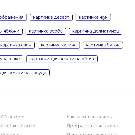
зображения
картинка десерт
картинка жук
ты яблони
картинка верба
картинка долматинец
картинка слон
картинка калина
картинка бутон
 упаковке
картинки для печати на обоях
для печати на посуде
Об авторе
Как купить и скачать
Использование
Программа лояльности
Контакты
Персональные данные