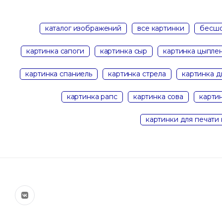
каталог изображений
все картинки
бесшо
картинка сапоги
картинка сыр
картинка цыпле
картинка спаниель
картинка стрела
картинка д
картинка рапс
картинка сова
картин
картинки для печати 