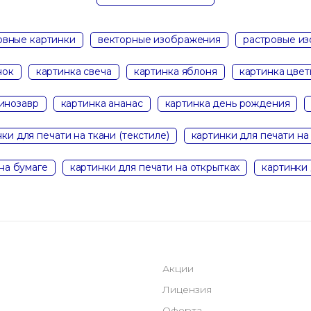
вные картинки
векторные изображения
растровые и
нок
картинка свеча
картинка яблоня
картинка цве
инозавр
картинка ананас
картинка день рождения
ки для печати на ткани (текстиле)
картинки для печати на
на бумаге
картинки для печати на открытках
картинки 
Акции
Лицензия
Оферта