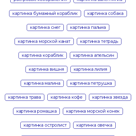
картинка бумажный кораблик
картинка собака
картинка снег
картинка пальма
картинка морской канат
картинка тетрадь
картинка кораблик
картинка апельсин
картинка вишня
картинка лилия
картинка малина
картинка петрушка
картинка трава
картинка кофе
картинка звезда
картинка ромашка
картинка морской конек
картинка остролист
картинка овечка