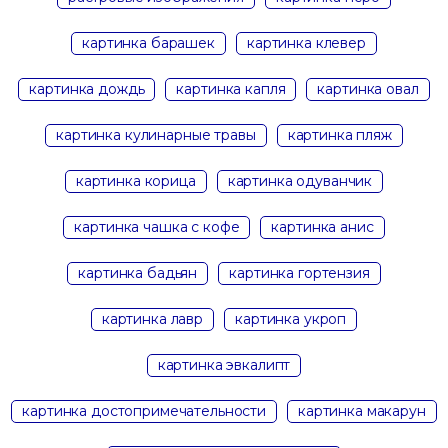
картинка барашек
картинка клевер
картинка дождь
картинка капля
картинка овал
картинка кулинарные травы
картинка пляж
картинка корица
картинка одуванчик
картинка чашка с кофе
картинка анис
картинка бадьян
картинка гортензия
картинка лавр
картинка укроп
картинка эвкалипт
картинка достопримечательности
картинка макарун