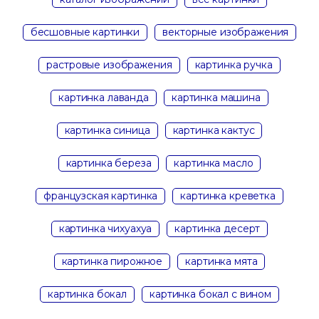
бесшовные картинки
векторные изображения
растровые изображения
картинка ручка
картинка лаванда
картинка машина
картинка синица
картинка кактус
картинка береза
картинка масло
французская картинка
картинка креветка
картинка чихуахуа
картинка десерт
картинка пирожное
картинка мята
картинка бокал
картинка бокал с вином