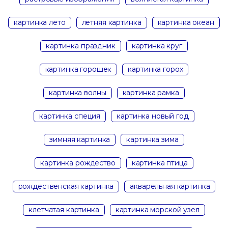
картинка лето
летняя картинка
картинка океан
картинка праздник
картинка круг
картинка горошек
картинка горох
картинка волны
картинка рамка
картинка специя
картинка новый год
зимняя картинка
картинка зима
картинка рождество
картинка птица
рождественская картинка
акварельная картинка
клетчатая картинка
картинка морской узел