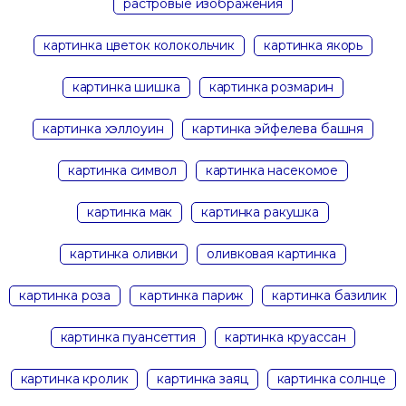
растровые изображения
картинка цветок колокольчик
картинка якорь
картинка шишка
картинка розмарин
картинка хэллоуин
картинка эйфелева башня
картинка символ
картинка насекомое
картинка мак
картинка ракушка
картинка оливки
оливковая картинка
картинка роза
картинка париж
картинка базилик
картинка пуансеттия
картинка круассан
картинка кролик
картинка заяц
картинка солнце