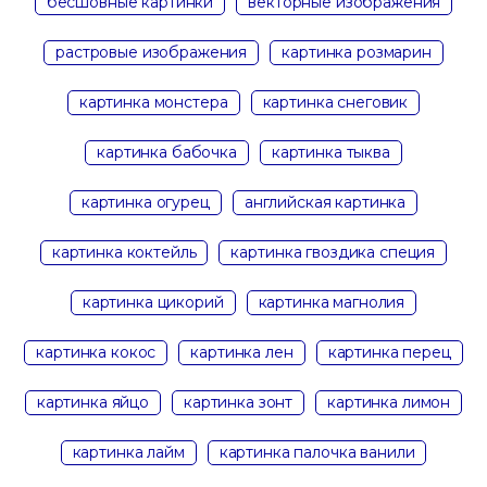
бесшовные картинки
векторные изображения
растровые изображения
картинка розмарин
картинка монстера
картинка снеговик
картинка бабочка
картинка тыква
картинка огурец
английская картинка
картинка коктейль
картинка гвоздика специя
картинка цикорий
картинка магнолия
картинка кокос
картинка лен
картинка перец
картинка яйцо
картинка зонт
картинка лимон
картинка лайм
картинка палочка ванили