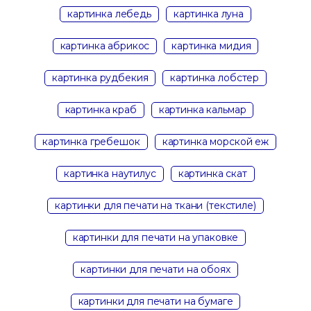
картинка лебедь
картинка луна
картинка абрикос
картинка мидия
картинка рудбекия
картинка лобстер
картинка краб
картинка кальмар
картинка гребешок
картинка морской еж
картинка наутилус
картинка скат
картинки для печати на ткани (текстиле)
картинки для печати на упаковке
картинки для печати на обоях
картинки для печати на бумаге