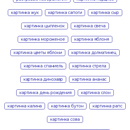
картинка жук
картинка сапоги
картинка сыр
картинка цыпленок
картинка свеча
картинка мороженое
картинка яблоня
картинка цветы яблони
картинка долматинец
картинка спаниель
картинка стрела
картинка динозавр
картинка ананас
картинка день рождения
картинка слон
картинка калина
картинка бутон
картинка рапс
картинка сова