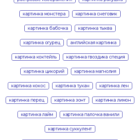
картинка монстера
картинка снеговик
картинка бабочка
картинка тыква
картинка огурец
английская картинка
картинка коктейль
картинка гвоздика специя
картинка цикорий
картинка магнолия
картинка кокос
картинка тукан
картинка лен
картинка перец
картинка зонт
картинка лимон
картинка лайм
картинка палочка ванили
картинка суккулент