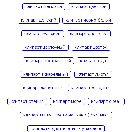
клипарт женский
клипарт цветной
клипарт детский
клипарт черно-белый
клипарт мужской
клипарт растение
клипарт цветочный
клипарт цветок
клипарт абстрактный
клипарт еда
клипарт акварельный
клипарт листья
клипарт животные
клипарт праздник
клипарт специя
клипарт море
клипарт океан
клипарты для печати на ткани (текстиле)
клипарты для печати на упаковке