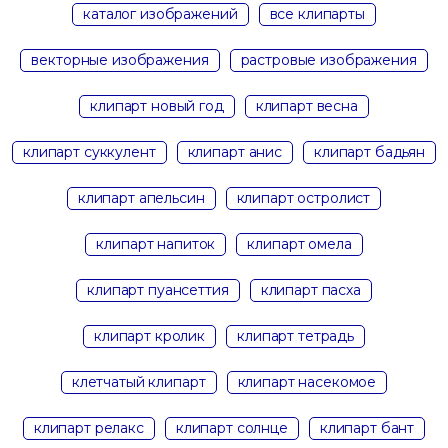
каталог изображений
все клипарты
векторные изображения
растровые изображения
клипарт новый год
клипарт весна
клипарт суккулент
клипарт анис
клипарт бадьян
клипарт апельсин
клипарт остролист
клипарт напиток
клипарт омела
клипарт пуансеттия
клипарт пасха
клипарт кролик
клипарт тетрадь
клетчатый клипарт
клипарт насекомое
клипарт релакс
клипарт солнце
клипарт бант