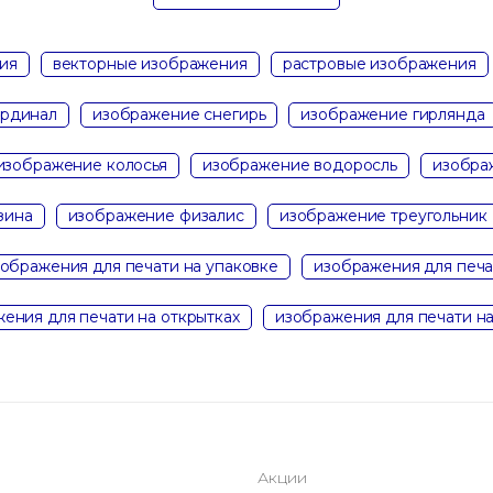
ия
векторные изображения
растровые изображения
ардинал
изображение снегирь
изображение гирлянда
изображение колосья
изображение водоросль
изобра
зина
изображение физалис
изображение треугольник
ображения для печати на упаковке
изображения для печа
ения для печати на открытках
изображения для печати н
Акции