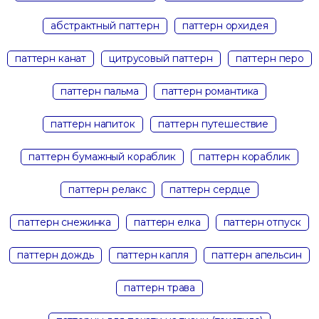
абстрактный паттерн
паттерн орхидея
паттерн канат
цитрусовый паттерн
паттерн перо
паттерн пальма
паттерн романтика
паттерн напиток
паттерн путешествие
паттерн бумажный кораблик
паттерн кораблик
паттерн релакс
паттерн сердце
паттерн снежинка
паттерн елка
паттерн отпуск
паттерн дождь
паттерн капля
паттерн апельсин
паттерн трава