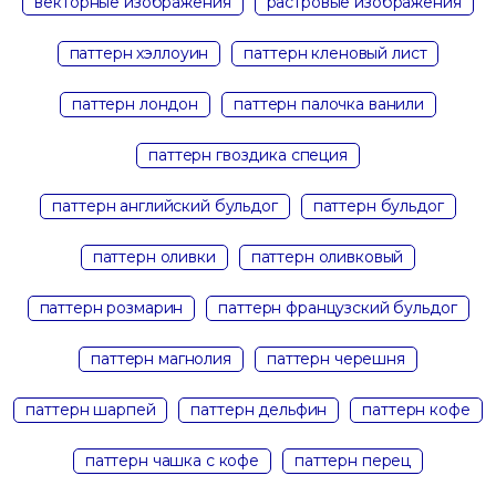
векторные изображения
растровые изображения
паттерн хэллоуин
паттерн кленовый лист
паттерн лондон
паттерн палочка ванили
паттерн гвоздика специя
паттерн английский бульдог
паттерн бульдог
паттерн оливки
паттерн оливковый
паттерн розмарин
паттерн французский бульдог
паттерн магнолия
паттерн черешня
паттерн шарпей
паттерн дельфин
паттерн кофе
паттерн чашка с кофе
паттерн перец