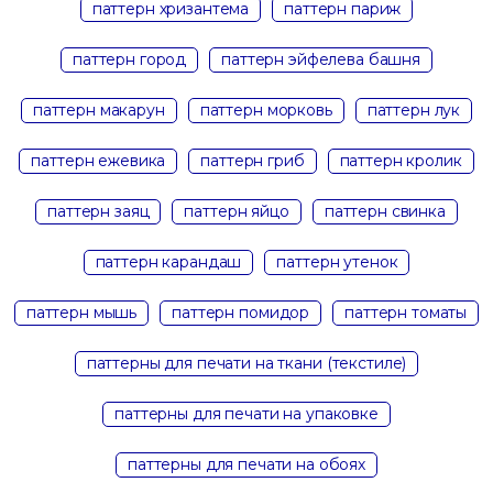
паттерн хризантема
паттерн париж
паттерн город
паттерн эйфелева башня
паттерн макарун
паттерн морковь
паттерн лук
паттерн ежевика
паттерн гриб
паттерн кролик
паттерн заяц
паттерн яйцо
паттерн свинка
паттерн карандаш
паттерн утенок
паттерн мышь
паттерн помидор
паттерн томаты
паттерны для печати на ткани (текстиле)
паттерны для печати на упаковке
паттерны для печати на обоях