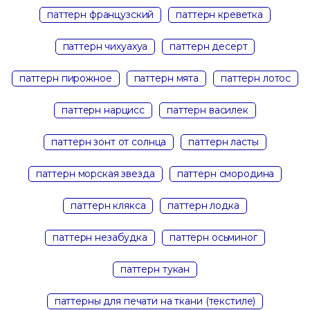
паттерн французский
паттерн креветка
паттерн чихуахуа
паттерн десерт
паттерн пирожное
паттерн мята
паттерн лотос
паттерн нарцисс
паттерн василек
паттерн зонт от солнца
паттерн ласты
паттерн морская звезда
паттерн смородина
паттерн клякса
паттерн лодка
паттерн незабудка
паттерн осьминог
паттерн тукан
паттерны для печати на ткани (текстиле)