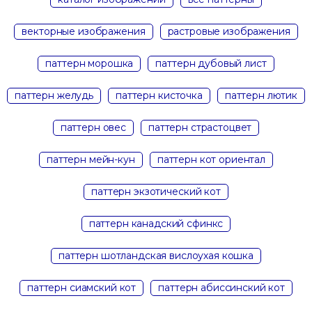
векторные изображения
растровые изображения
паттерн морошка
паттерн дубовый лист
паттерн желудь
паттерн кисточка
паттерн лютик
паттерн овес
паттерн страстоцвет
паттерн мейн-кун
паттерн кот ориентал
паттерн экзотический кот
паттерн канадский сфинкс
паттерн шотландская вислоухая кошка
паттерн сиамский кот
паттерн абиссинский кот