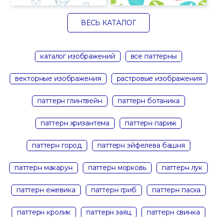
ВЕСЬ КАТАЛОГ
каталог изображений
все паттерны
векторные изображения
растровые изображения
паттерн глинтвейн
паттерн ботаника
паттерн хризантема
паттерн париж
паттерн город
паттерн эйфелева башня
паттерн макарун
паттерн морковь
паттерн лук
паттерн ежевика
паттерн гриб
паттерн пасха
паттерн кролик
паттерн заяц
паттерн свинка