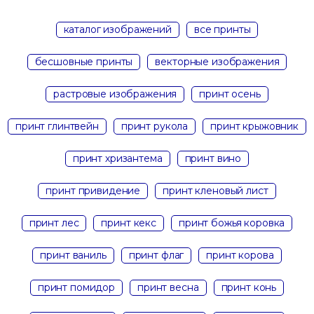
каталог изображений
все принты
бесшовные принты
векторные изображения
растровые изображения
принт осень
принт глинтвейн
принт рукола
принт крыжовник
принт хризантема
принт вино
принт привидение
принт кленовый лист
принт лес
принт кекс
принт божья коровка
принт ваниль
принт флаг
принт корова
принт помидор
принт весна
принт конь