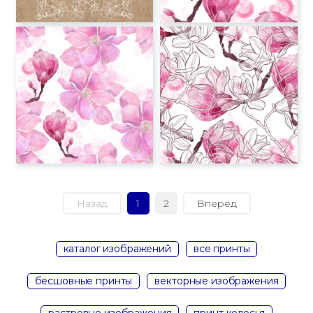
Назад
1
2
Вперед
каталог изображений
все принты
бесшовные принты
векторные изображения
растровые изображения
принт колосья