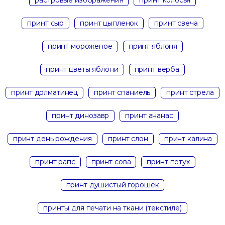
принт сыр
принт цыпленок
принт свеча
принт мороженое
принт яблоня
принт цветы яблони
принт верба
принт долматинец
принт спаниель
принт стрела
принт динозавр
принт ананас
принт день рождения
принт слон
принт калина
принт рапс
принт сова
принт петух
принт душистый горошек
принты для печати на ткани (текстиле)