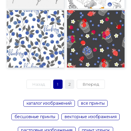
Назад
1
2
Вперед
каталог изображений
все принты
бесшовные принты
векторные изображения
растровые изображения
принт утенок