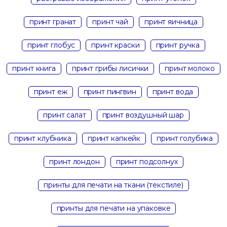
принт гранат
принт чай
принт яичница
принт глобус
принт краски
принт ручка
принт книга
принт грибы лисички
принт молоко
принт еж
принт пингвин
принт вода
принт салат
принт воздушный шар
принт клубника
принт капкейк
принт голубика
принт лондон
принт подсолнух
принты для печати на ткани (текстиле)
принты для печати на упаковке