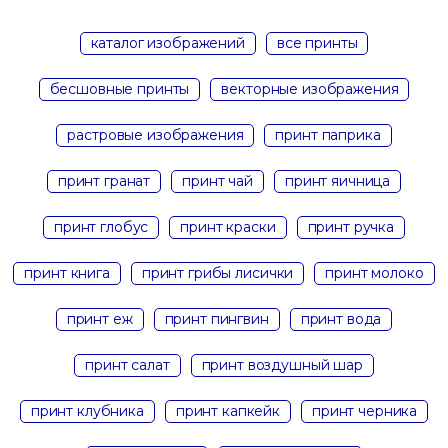
каталог изображений
все принты
бесшовные принты
векторные изображения
растровые изображения
принт паприка
принт гранат
принт чай
принт яичница
принт глобус
принт краски
принт ручка
принт книга
принт грибы лисички
принт молоко
принт еж
принт пингвин
принт вода
принт салат
принт воздушный шар
принт клубника
принт капкейк
принт черника