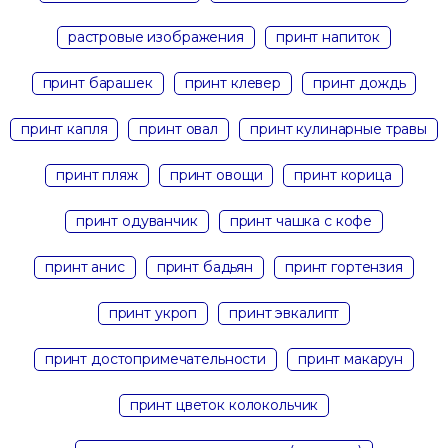
растровые изображения
принт напиток
принт барашек
принт клевер
принт дождь
принт капля
принт овал
принт кулинарные травы
принт пляж
принт овощи
принт корица
принт одуванчик
принт чашка с кофе
принт анис
принт бадьян
принт гортензия
принт укроп
принт эвкалипт
принт достопримечательности
принт макарун
принт цветок колокольчик