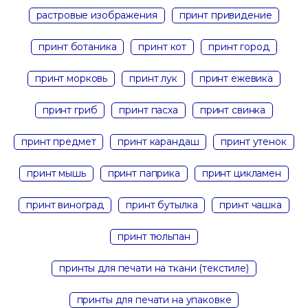
растровые изображения
принт привидение
принт ботаника
принт кот
принт город
принт морковь
принт лук
принт ежевика
принт гриб
принт пасха
принт свинка
принт предмет
принт карандаш
принт утенок
принт мышь
принт паприка
принт цикламен
принт виноград
принт бутылка
принт чашка
принт тюльпан
принты для печати на ткани (текстиле)
принты для печати на упаковке