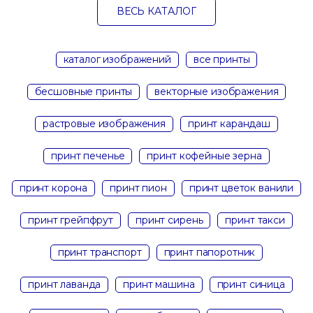
ВЕСЬ КАТАЛОГ
каталог изображений
все принты
бесшовные принты
векторные изображения
растровые изображения
принт карандаш
принт печенье
принт кофейные зерна
принт корона
принт пион
принт цветок ванили
принт грейпфрут
принт сирень
принт такси
принт транспорт
принт папоротник
принт лаванда
принт машина
принт синица