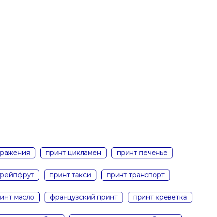
бражения
принт цикламен
принт печенье
грейпфрут
принт такси
принт транспорт
инт масло
французский принт
принт креветка