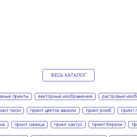
ВЕСЬ КАТАЛОГ
вные принты
векторные изображения
растровые изо
ринт пион
принт цветок ванили
принт ромб
принт 
на
принт синица
принт кактус
принт береза
пр