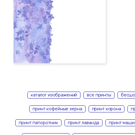
каталог изображений
все принты
бесшо
принт кофейные зерна
принт корона
п
принт папоротник
принт лаванда
принт маши