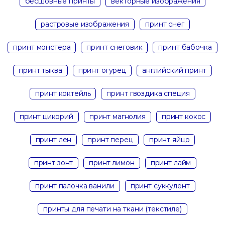
бесшовные принты
векторные изображения
растровые изображения
принт снег
принт монстера
принт снеговик
принт бабочка
принт тыква
принт огурец
английский принт
принт коктейль
принт гвоздика специя
принт цикорий
принт магнолия
принт кокос
принт лен
принт перец
принт яйцо
принт зонт
принт лимон
принт лайм
принт палочка ванили
принт суккулент
принты для печати на ткани (текстиле)