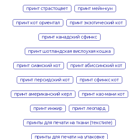
принт страстоцвет
принт мейн-кун
принт кот ориентал
принт экзотический кот
принт канадский сфинкс
принт шотландская вислоухая кошка
принт сиамский кот
принт абиссинский кот
принт персидский кот
принт сфинкс кот
принт американский керл
принт као-мани кот
принт инжир
принт леопард
принты для печати на ткани (текстиле)
принты для печати на упаковке