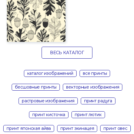
ВЕСЬ КАТАЛОГ
каталог изображений
все принты
бесшовные принты
векторные изображения
растровые изображения
принт радуга
принт кисточка
принт лютик
принт японская айва
принт эхинацея
принт овес