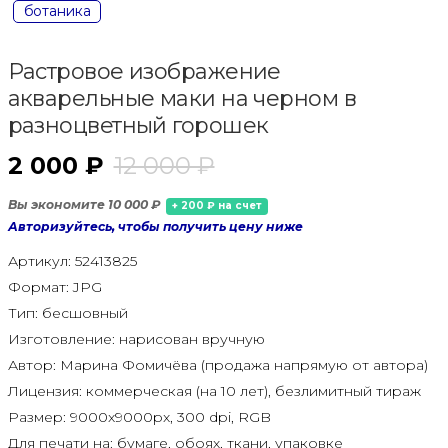
ботаника
Растровое изображение
акварельные маки на черном в
разноцветный горошек
2 000 ₽
12 000 ₽
Вы экономите 10 000 ₽
+ 200 ₽ на счет
Авторизуйтесь, чтобы получить цену ниже
Артикул:
52413825
Формат:
JPG
Тип:
бесшовный
Изготовление:
нарисован вручную
Автор:
Марина Фомичёва (продажа напрямую от автора)
Лицензия:
коммерческая (на 10 лет), безлимитный тираж
Размер:
9000x9000px, 300 dpi, RGB
Для печати на:
бумаге, обоях, ткани, упаковке