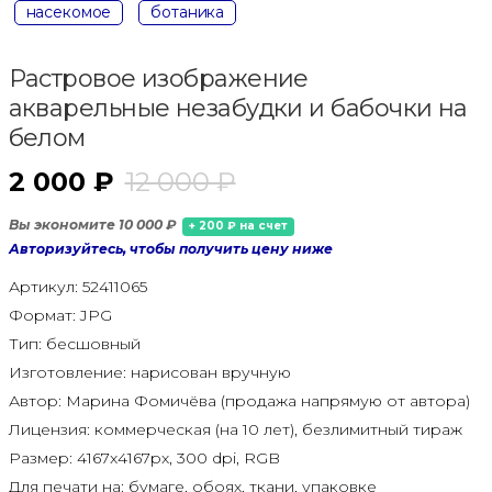
насекомое
ботаника
Растровое изображение
акварельные незабудки и бабочки на
белом
2 000 ₽
12 000 ₽
Вы экономите 10 000 ₽
+ 200 ₽ на счет
Авторизуйтесь, чтобы получить цену ниже
Артикул:
52411065
Формат:
JPG
Тип:
бесшовный
Изготовление:
нарисован вручную
Автор:
Марина Фомичёва (продажа напрямую от автора)
Лицензия:
коммерческая (на 10 лет), безлимитный тираж
Размер:
4167x4167px, 300 dpi, RGB
Для печати на:
бумаге, обоях, ткани, упаковке