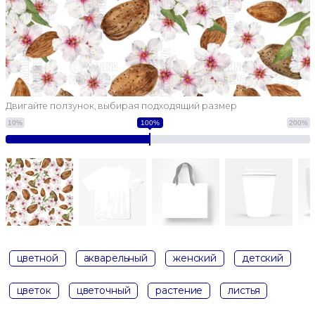
Двигайте ползунок, выбирая подходящий размер
10%
100%
200%
цветной
акварельный
женский
детский
цветок
цветочный
растение
листья