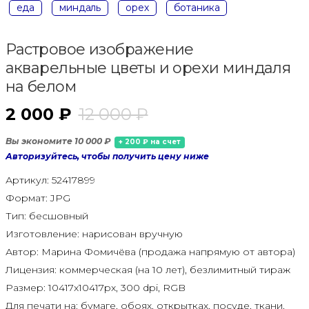
еда
миндаль
орех
ботаника
Растровое изображение
акварельные цветы и орехи миндаля
на белом
2 000 ₽
12 000 ₽
Вы экономите 10 000 ₽
+ 200 ₽ на счет
Авторизуйтесь, чтобы получить цену ниже
Артикул:
52417899
Формат:
JPG
Тип:
бесшовный
Изготовление:
нарисован вручную
Автор:
Марина Фомичёва (продажа напрямую от автора)
Лицензия:
коммерческая (на 10 лет), безлимитный тираж
Размер:
10417x10417px, 300 dpi, RGB
Для печати на:
бумаге, обоях, открытках, посуде, ткани,