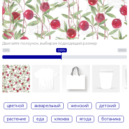
Двигайте ползунок, выбирая подходящий размер
10%
100%
200%
цветной
акварельный
женский
детский
растение
еда
клюква
ягода
ботаника