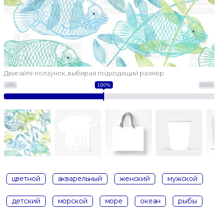
Двигайте ползунок, выбирая подходящий размер
10%
100%
200%
цветной
акварельный
женский
мужской
детский
морской
море
океан
рыбы