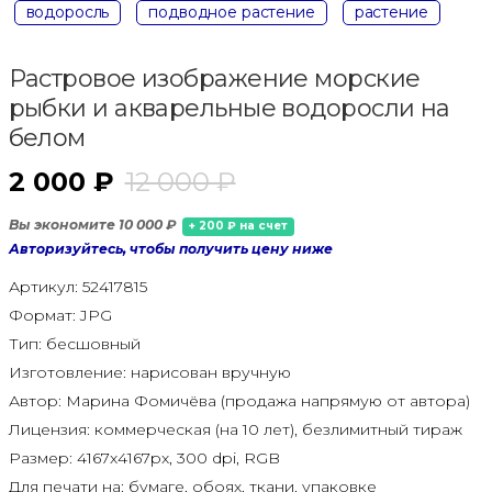
водоросль
подводное растение
растение
Растровое изображение морские
рыбки и акварельные водоросли на
белом
2 000 ₽
12 000 ₽
Вы экономите 10 000 ₽
+ 200 ₽ на счет
Авторизуйтесь, чтобы получить цену ниже
Артикул:
52417815
Формат:
JPG
Тип:
бесшовный
Изготовление:
нарисован вручную
Автор:
Марина Фомичёва (продажа напрямую от автора)
Лицензия:
коммерческая (на 10 лет), безлимитный тираж
Размер:
4167x4167px, 300 dpi, RGB
Для печати на:
бумаге, обоях, ткани, упаковке