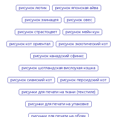
рисунок лютик
рисунок японская айва
рисунок эхинацея
рисунок овес
рисунок страстоцвет
рисунок мейн-кун
рисунок кот ориентал
рисунок экзотический кот
рисунок канадский сфинкс
рисунок шотландская вислоухая кошка
рисунок сиамский кот
рисунок персидский кот
рисунки для печати на ткани (текстиле)
рисунки для печати на упаковке
рисунки для печати на обоях