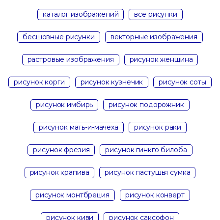
каталог изображений
все рисунки
бесшовные рисунки
векторные изображения
растровые изображения
рисунок женщина
рисунок корги
рисунок кузнечик
рисунок соты
рисунок имбирь
рисунок подорожник
рисунок мать-и-мачеха
рисунок раки
рисунок фрезия
рисунок гинкго билоба
рисунок крапива
рисунок пастушья сумка
рисунок монтбреция
рисунок конверт
рисунок киви
рисунок саксофон