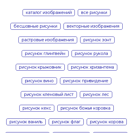
каталог изображений
все рисунки
бесшовные рисунки
векторные изображения
растровые изображения
рисунок зонт
рисунок глинтвейн
рисунок рукола
рисунок крыжовник
рисунок хризантема
рисунок вино
рисунок привидение
рисунок кленовый лист
рисунок лес
рисунок кекс
рисунок божья коровка
рисунок ваниль
рисунок флаг
рисунок корова