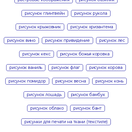
рисунок глинтвейн
рисунок рукола
рисунок крыжовник
рисунок хризантема
рисунок вино
рисунок привидение
рисунок лес
рисунок кекс
рисунок божья коровка
рисунок ваниль
рисунок флаг
рисунок корова
рисунок помидор
рисунок весна
рисунок конь
рисунок лошадь
рисунок бамбук
рисунок облако
рисунок бант
рисунки для печати на ткани (текстиле)