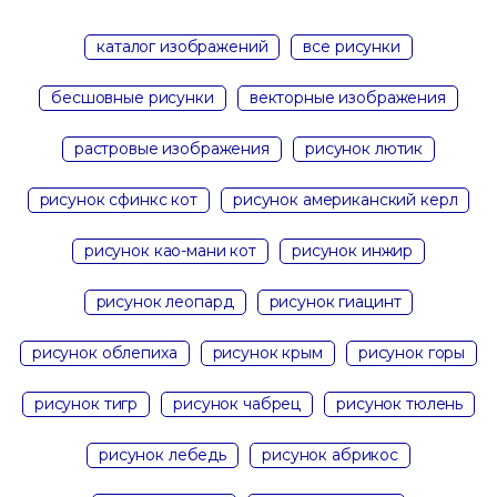
каталог изображений
все рисунки
бесшовные рисунки
векторные изображения
растровые изображения
рисунок лютик
рисунок сфинкс кот
рисунок американский керл
рисунок као-мани кот
рисунок инжир
рисунок леопард
рисунок гиацинт
рисунок облепиха
рисунок крым
рисунок горы
рисунок тигр
рисунок чабрец
рисунок тюлень
рисунок лебедь
рисунок абрикос